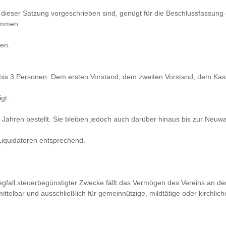
n dieser Satzung vorgeschrieben sind, genügt für die Beschlussfassun
immen.
sen.
 bis 3 Personen. Dem ersten Vorstand, dem zweiten Vorstand, dem Kas
gt.
 Jahren bestellt. Sie bleiben jedoch auch darüber hinaus bis zur Neuw
Liquidatoren entsprechend.
gfall steuerbegünstigter Zwecke fällt das Vermögen des Vereins an de
mittelbar und ausschließlich für gemeinnützige, mildtätige oder kirchl