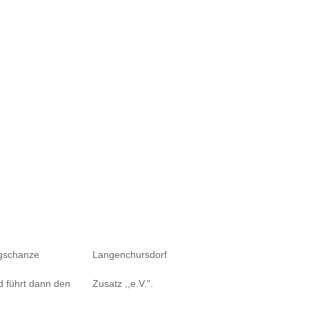
rflugschanze
Langenchursdorf
 und führt dann den
Zusatz ,,e.V.".